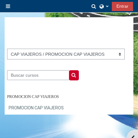
Salta al contenido principal
Selector de búsq
Entrar
Panel lateral
Categorías
Buscar cursos
Buscar cursos
PROMOCION CAP VIAJEROS
PROMOCION CAP VIAJEROS
Abr